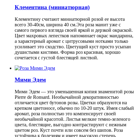
Клементина (миниатюрная)
Клементину считают миниатюрной розой ее высота
всего 30-40см, ширина 40 см.Эта роза манит уже с
самого первого взгляда своей яркой и дерзкой окраской.
Цвет махровых лепестков напоминает окрас мандарина,
а характерный аромат с цитрусовыми нотками только
усиливает это сходство. Цветущий куст просто усыпан
душистыми кистями. Форма роз красивая, хорошо
сочетается с густой блестящей листвой.
Мими Эдем
Мими Эдем — это уменьшенная копия знаменитой розы
Pierre de Ronsard. Необычайной декоративностью
отличается цвет бутонов розы. Цветки образуются на
крепком цветоносе, обычно по 10-20 штук. Имея слабый
аромат, роза полностью это компенсирует своей
необычайной красотой. Листья мелкие темно-зеленого
цвета, блестящие, выгодно контрастируют с нежным
цветом роз. Куст почти или совсем без шипов. Роза
устойчива к болезням и имеет высокую степень