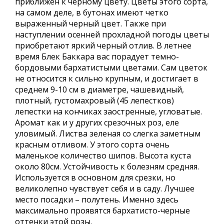
приближен к черному цвету. Цветы этого сорта,
на самом деле, в бутонах имеют четко
выраженный черный цвет. Также при
наступлении осенней прохладной погоды цветы
приобретают яркий черный отлив. В летнее
время Блек Баккара вас порадует темно-
бордовыми бархатистыми цветами. Сам цветок
не относится к сильно крупным, и достигает в
среднем 9-10 см в диаметре, чашевидный,
плотный, густомахровый (45 лепестков)
лепестки на кончиках заостренные, угловатые.
Аромат как и у других срезочных роз, еле
уловимый. Листва зеленая со слегка заметным
красным отливом. У этого сорта очень
маленькое количество шипов. Высота куста
около 80см. Устойчивость к болезням средняя.
Используется в основном для срезки, но
великолепно чувствует себя и в саду. Лучшее
место посадки – полутень. Именно здесь
максимально проявятся бархатисто-черные
оттенки этой розы.