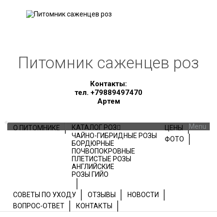
Питомник саженцев роз
Контакты:
тел. +79889497470
Артем
Skip to content
Menu
КАТАЛОГ РОЗ
О ПИТОМНИКЕ
ЦЕНЫ
ЧАЙНО-ГИБРИДНЫЕ РОЗЫ
ФОТО
БОРДЮРНЫЕ
ПОЧВОПОКРОВНЫЕ
ПЛЕТИСТЫЕ РОЗЫ
АНГЛИЙСКИЕ
РОЗЫ ГИЙО
СОВЕТЫ ПО УХОДУ
ОТЗЫВЫ
НОВОСТИ
ВОПРОС-ОТВЕТ
КОНТАКТЫ