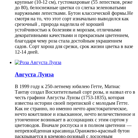
крупные (10-12 см), густомахровые (55 лепестков, реже
до 80), белоснежные цветки со слегка зеленоватыми
наружными лепестками. Бутон классической формы.Не
смотря на то, что этот сорт изначально выводился как
срезочный , природа наделила её хорошей
устойчивостью к болезням и морозам, отличными
декоративными качествами и прекрасным цветением,
благодаря чему роза стала достойным украшением
садов. Сорт хорош для срезки, срок жизни цветка в вазе
12-14 дней.
Августа Луиза
В 1999 году к 250-летнему юбилею Гетте, Матиас
Тантау создал Восхитительный сорт розы, и назвал его в
честь графини Августы Луизы (1753-1835), которая
известна истории своей перепиской с молодым Гетте.
Как не странно, но именно нечто аристократическое,
нечто кокетливое и изысканное, нечто величественное и
утонченное возникает в ассоциациях с этим сортом у
цветоводов. Вначале роспуска и в полном цветении —
непревзойденная красавица.Оранжево-красный бутон
раскрывается в кремово-розовый с лососевым