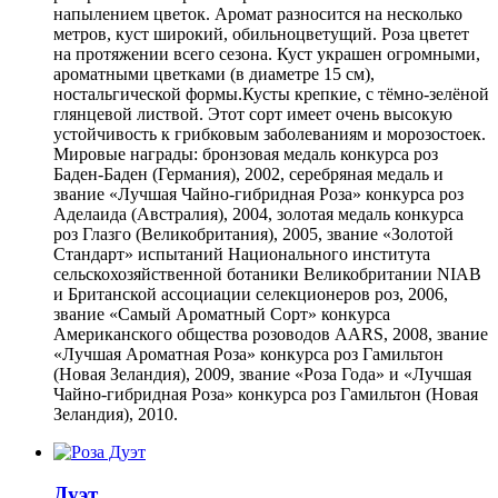
напылением цветок. Аромат разносится на несколько
метров, куст широкий, обильноцветущий. Роза цветет
на протяжении всего сезона. Куст украшен огромными,
ароматными цветками (в диаметре 15 см),
ностальгической формы.Кусты крепкие, с тёмно-зелёной
глянцевой листвой. Этот сорт имеет очень высокую
устойчивость к грибковым заболеваниям и морозостоек.
Мировые награды: бронзовая медаль конкурса роз
Баден-Баден (Германия), 2002, серебряная медаль и
звание «Лучшая Чайно-гибридная Роза» конкурса роз
Аделаида (Австралия), 2004, золотая медаль конкурса
роз Глазго (Великобритания), 2005, звание «Золотой
Стандарт» испытаний Национального института
сельскохозяйственной ботаники Великобритании NIAB
и Британской ассоциации селекционеров роз, 2006,
звание «Самый Ароматный Сорт» конкурса
Американского общества розоводов AARS, 2008, звание
«Лучшая Ароматная Роза» конкурса роз Гамильтон
(Новая Зеландия), 2009, звание «Роза Года» и «Лучшая
Чайно-гибридная Роза» конкурса роз Гамильтон (Новая
Зеландия), 2010.
Дуэт