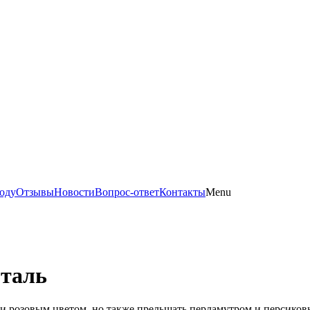
оду
Отзывы
Новости
Вопрос-ответ
Контакты
Menu
Сталь
м и розовым цветом, но также прельщать перламутром и персико