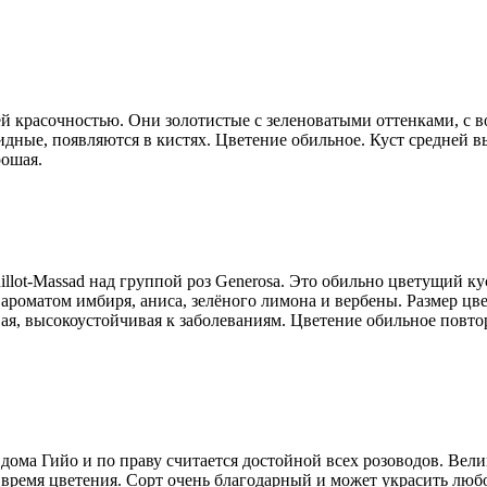
ей красочностью. Они золотистые с зеленоватыми оттенками, с
дные, появляются в кистях. Цветение обильное. Куст средней вы
рошая.
llot-Massad над группой роз Generosa. Это обильно цветущий к
матом имбиря, аниса, зелёного лимона и вербены. Размер цветк
вая, высокоустойчивая к заболеваниям. Цветение обильное повтор
о дома Гийо и по праву считается достойной всех розоводов. Ве
 время цветения. Сорт очень благодарный и может украсить любо