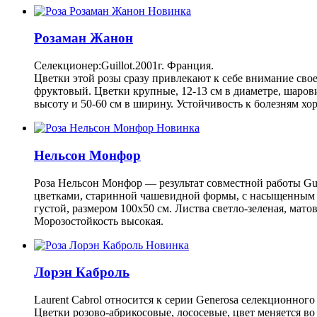
Новинка
Розаман Жанон
Селекционер:Guillot.2001г. Франция.
Цветки этой розы сразу привлекают к себе внимание сво
фруктовый. Цветки крупные, 12-13 см в диаметре, шарови
высоту и 50-60 см в ширину. Устойчивость к болезням хо
Новинка
Нельсон Монфор
Роза Нельсон Монфор — результат совместной работы Gui
цветками, старинной чашевидной формы, с насыщенным аро
густой, размером 100х50 см. Листва светло-зеленая, мато
Морозостойкость высокая.
Новинка
Лорэн Каброль
Laurent Cabrol относится к серии Generosa селекционног
Цветки розово-абрикосовые, лососевые, цвет меняется во