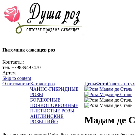
Питомник саженцев роз
Контакты:
тел. +79889497470
Артем
Skip to content
О питомнике
Каталог роз
Цены
Фото
Советы по ух
ЧАЙНО-ГИБРИДНЫЕ
РОЗЫ
БОРДЮРНЫЕ
ПОЧВОПОКРОВНЫЕ
ПЛЕТИСТЫЕ РОЗЫ
АНГЛИЙСКИЕ
Мадам де 
РОЗЫ ГИЙО
Роза выведена домом Гийо. Роза может играть не только белы