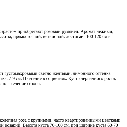
 возрастом приобретают розовый румянец. Аромат нежный,
соты, прямостоячий, ветвистый, достигает 100-120 см в
уст густомахровыми светло-желтыми, лимонного оттенка
а: 7-9 см. Цветение в соцветиях. Куст энергичного роста,
но в течение сезона.
ликолепная роза с крупными, часто квартированными цветками.
й розарий. Высота куста 70-100 см, при ширине куста 60-70