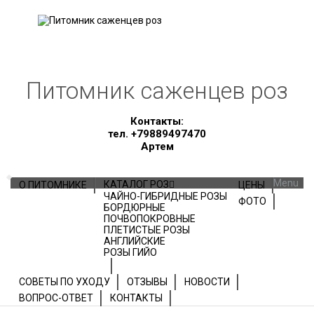
Питомник саженцев роз
Контакты:
тел. +79889497470
Артем
Skip to content
Menu
КАТАЛОГ РОЗ
О ПИТОМНИКЕ
ЦЕНЫ
ЧАЙНО-ГИБРИДНЫЕ РОЗЫ
ФОТО
БОРДЮРНЫЕ
ПОЧВОПОКРОВНЫЕ
ПЛЕТИСТЫЕ РОЗЫ
АНГЛИЙСКИЕ
РОЗЫ ГИЙО
СОВЕТЫ ПО УХОДУ
ОТЗЫВЫ
НОВОСТИ
ВОПРОС-ОТВЕТ
КОНТАКТЫ