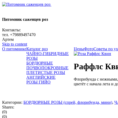
Питомник саженцев роз
Контакты:
тел. +79889497470
Артем
Skip to content
О питомнике
Каталог роз
Цены
Фото
Советы по ух
ЧАЙНО-ГИБРИДНЫЕ
РОЗЫ
БОРДЮРНЫЕ
Раффлс Кв
ПОЧВОПОКРОВНЫЕ
ПЛЕТИСТЫЕ РОЗЫ
АНГЛИЙСКИЕ
Флорибунда с нежными,
РОЗЫ ГИЙО
цветёт с начала лета и д
Категории:
БОРДЮРНЫЕ РОЗЫ (спрей, флорибунда, мини)
,
Ч
Shares:
(0)
(0)