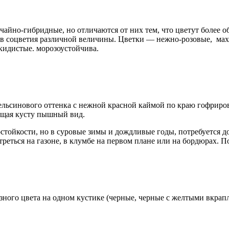
чайно-гибридные, но отличаются от них тем, что цветут более 
 в соцветия различной величины. Цветки — нежно-розовые, мах
скидистые. морозоустойчива.
пельсинового оттенка с нежной красной каймой по краю гофриров
ающая кусту пышный вид.
мостойкости, но в суровые зимы и дождливые годы, потребуется
реться на газоне, в клумбе на первом плане или на бордюрах. 
разного цвета на одном кустике (черные, черные с желтыми вкра