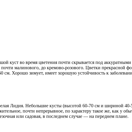
ьшой куст во время цветения почти скрывается под аккуратным
 почти малинового, до кремово-розового. Цветки прекрасной фо
0 см. Хорошо зимует, имеет хорошую устойчивость к заболеван
елая Лидия. Небольшие кусты (высотой 60-70 см и шириной 40-
ительное, почти непрерывное, по характеру такое же, как у об
зочная или садовая, в последнем случае — на переднем плане.