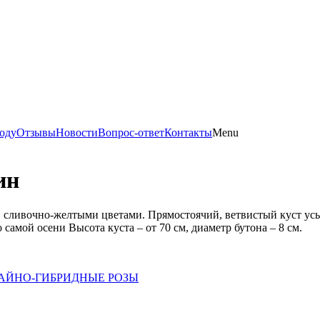
оду
Отзывы
Новости
Вопрос-ответ
Контакты
Menu
ин
 сливочно-желтыми цветами. Прямостоячий, ветвистый куст усы
о самой осени Высота куста – от 70 см, диаметр бутона – 8 см.
АЙНО-ГИБРИДНЫЕ РОЗЫ