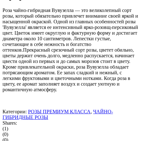
Роза чайно-гибридная Вувузелла — это великолепный сорт
розы, который обязательно привлечет внимание своей яркой и
насыщенной окраской. Одной из главных особенностей розы
'Вувузелла' является ее интенсивный ярко-розовщ-персиковый
цвет. Цветок имеет округлую и фактурную форму и достигает
диаметра около 10 сантиметров. Лепестки густые,
сочетающие в себе нежность и богатство
оттенков.Прекрасный срезочный сорт розы, цветет обильно,
цветы держит очень долго, медленно распускается, начинает
цвести одной из первых и до самых морозов стоит в цвету.
Кроме привлекательной окраски, роза Вувузелла обладает
потрясающим ароматом. Ее запах сладкий и нежный, с
легкими фруктовыми и цветочными нотками. Когда роза в
цвету, ее аромат заполняет воздух и создает уютную и
романтичную атмосферу.
Категории:
РОЗЫ ПРЕМИУМ КЛАССА
,
ЧАЙНО-
ГИБРИДНЫЕ РОЗЫ
Shares:
(1)
(0)
(0)