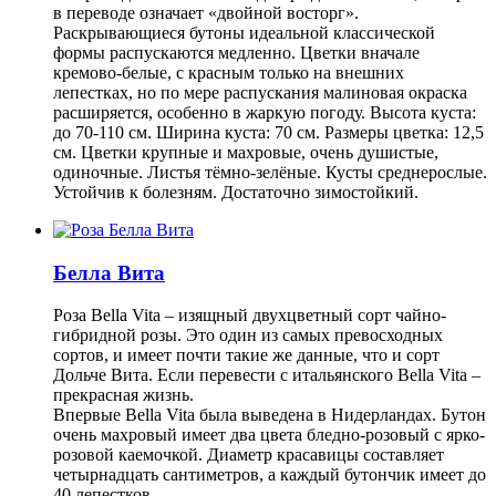
в переводе означает «двойной восторг».
Раскрывающиеся бутоны идеальной классической
формы распускаются медленно. Цветки вначале
кремово-белые, с красным только на внешних
лепестках, но по мере распускания малиновая окраска
расширяется, особенно в жаркую погоду. Высота куста:
до 70-110 см. Ширина куста: 70 см. Размеры цветка: 12,5
см. Цветки крупные и махровые, очень душистые,
одиночные. Листья тёмно-зелёные. Кусты среднерослые.
Устойчив к болезням. Достаточно зимостойкий.
Белла Вита
Роза Bella Vita – изящный двухцветный сорт чайно-
гибридной розы. Это один из самых превосходных
сортов, и имеет почти такие же данные, что и сорт
Дольче Вита. Если перевести с итальянского Bella Vita –
прекрасная жизнь.
Впервые Bella Vita была выведена в Нидерландах. Бутон
очень махровый имеет два цвета бледно-розовый с ярко-
розовой каемочкой. Диаметр красавицы составляет
четырнадцать сантиметров, а каждый бутончик имеет до
40 лепестков.